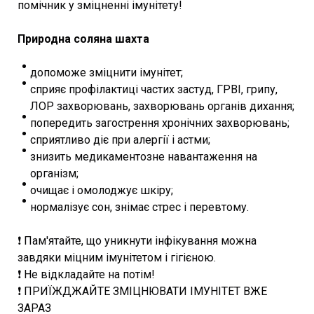
помічник у зміцненні імунітету!
⠀
Природна соляна шахта
допоможе зміцнити імунітет;
сприяє профілактиці частих застуд, ГРВІ, грипу,
ЛОР захворювань, захворювань органів дихання;
попередить загострення хронічних захворювань;
сприятливо діє при алергії і астми;
знизить медикаментозне навантаження на
організм;
очищає і омолоджує шкіру;
нормалізує сон, знімає стрес і перевтому.
⠀
❗️ Пам'ятайте, що уникнути інфікування можна
завдяки міцним імунітетом і гігієною.
❗️ Не відкладайте на потім!
❗️ ПРИЇЖДЖАЙТЕ ЗМІЦНЮВАТИ ІМУНІТЕТ ВЖЕ
ЗАРАЗ