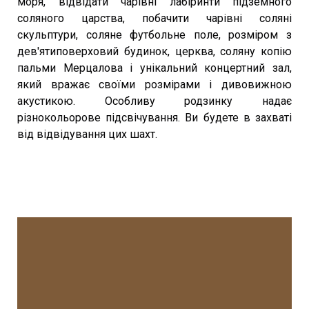
моря, відвідати чарівні лабіринти підземного
соляного царства, побачити чарівні соляні
скульптури, соляне футбольне поле, розміром з
дев'ятиповерховий будинок, церква, соляну копію
пальми Мерцалова і унікальний концертний зал,
який вражає своїми розмірами і дивовижною
акустикою. Особливу родзинку надає
різнокольорове підсвічування. Ви будете в захваті
від відвідування цих шахт.