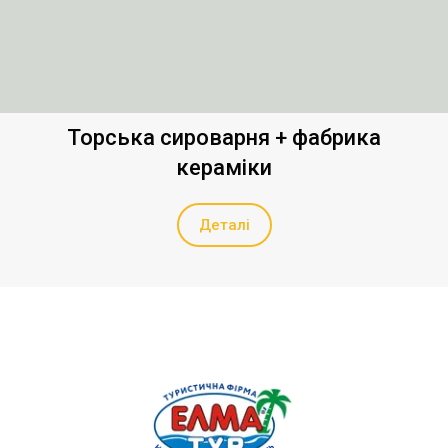
Торська сироварня + фабрика
кераміки
Деталі