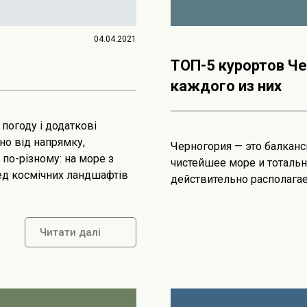
04.04.2021
ТОП-5 курортов Ч
каждого из них
 погоду і додаткові
но від напрямку,
Черногория — это балканс
по-різному: на море з
чистейшее море и тотальн
ед космічних ландшафтів
действительно располагае
Читати далі