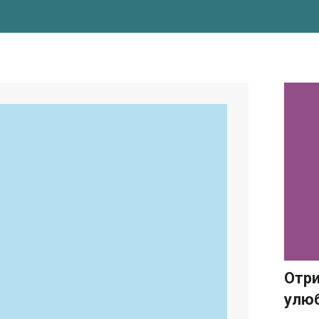
Отр
улю