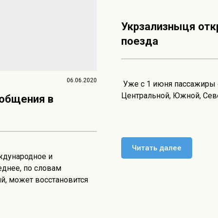
Укрзализныця отк
поезда
06.06.2020
Уже с 1 июня пассажиры 
Центральной, Южной, Сев
ообщения в
Читать далее
ждународное и
еднее, по словам
й, может восстановится