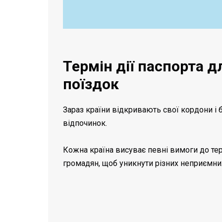
Термін дії паспорта 
поїздок
Зараз країни відкривають свої кордони і 
відпочинок.
Кожна країна висуває певні вимоги до тер
громадян, щоб уникнути різних неприємних