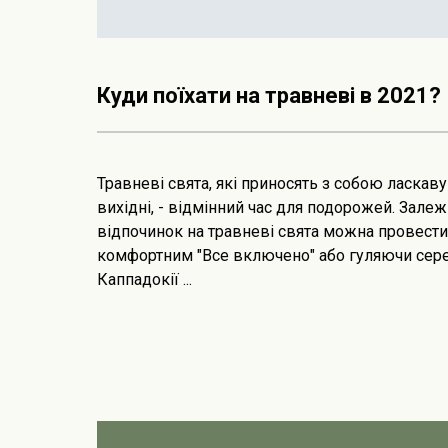
Куди поїхати на травневі в 2021?
Травневі свята, які приносять з собою ласкаву
вихідні, - відмінний час для подорожей. Залеж
відпочинок на травневі свята можна провести 
комфортним "Все включено" або гуляючи сер
Каппадокії ...