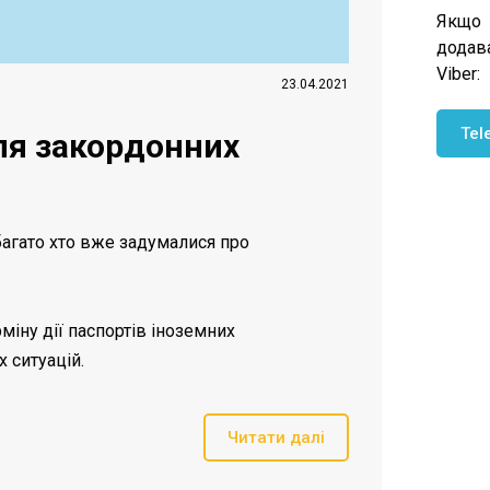
Якщо 
додава
Viber:
23.04.2021
Tel
для закордонних
багато хто вже задумалися про
міну дії паспортів іноземних
 ситуацій.
Читати далі