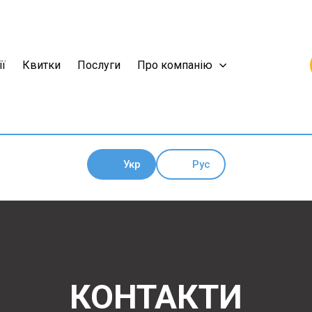
ії
Квитки
Послуги
Про компанію
Укр
Рус
КОНТАКТИ