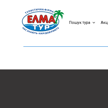
Пошук тура
Акц